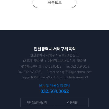
목록으로
인천광역시 서해구체육회
인천광역시 서해구 서곶로314번길 18
대표자. 황순형
개인정보보호책임자. 황순형
사업자등록번호. 773-82-00462
Tel. 032-569-0062
Fax. 032-569-0063
E-mail.seogu7330@hanmail.net
Copyright © In-cheon Sports Council. All rights reserved
문의 및 대관신청 안내
032.569.0062
개인정보취급방침
이용약관