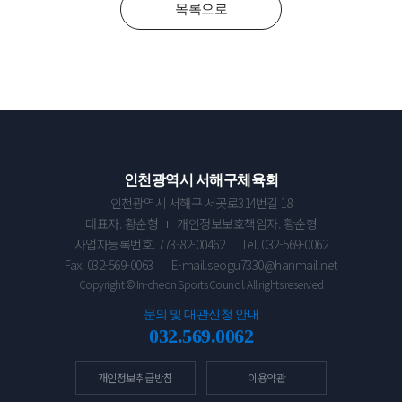
목록으로
인천광역시 서해구체육회
인천광역시 서해구 서곶로314번길 18
대표자. 황순형
개인정보보호책임자. 황순형
사업자등록번호. 773-82-00462
Tel. 032-569-0062
Fax. 032-569-0063
E-mail.seogu7330@hanmail.net
Copyright © In-cheon Sports Council. All rights reserved
문의 및 대관신청 안내
032.569.0062
개인정보취급방침
이용약관