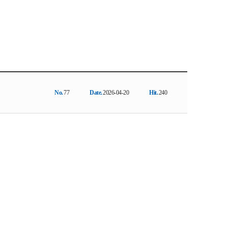
No.
77
Date.
2026-04-20
Hit.
240