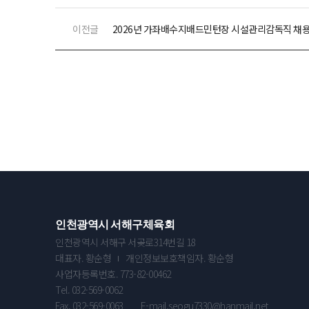
이전글
2026년 가좌배수지배드민턴장 시설관리감독직 채용
인천광역시 서해구체육회
인천광역시 서해구 서곶로314번길 18
대표자. 황순형
개인정보보호책임자. 황순형
사업자등록번호. 773-82-00462
Tel. 032-569-0062
Fax. 032-569-0063
E-mail.seogu7330@hanmail.net