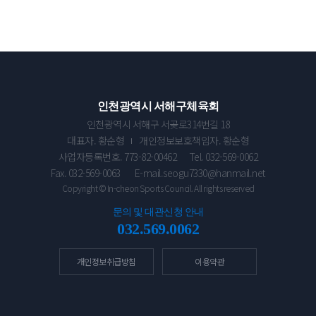
인천광역시 서해구체육회
인천광역시 서해구 서곶로314번길 18
대표자. 황순형
개인정보보호책임자. 황순형
사업자등록번호. 773-82-00462
Tel. 032-569-0062
Fax. 032-569-0063
E-mail.seogu7330@hanmail.net
Copyright © In-cheon Sports Council. All rights reserved
문의 및 대관신청 안내
032.569.0062
개인정보취급방침
이용약관