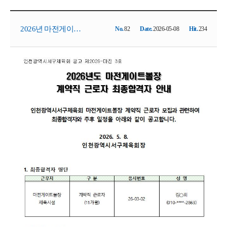
2026년 마전게이트
No.
82
Date.
2026-05-08
Hit.
234
볼장 계약직 근로자
[최종 합격자 공고]