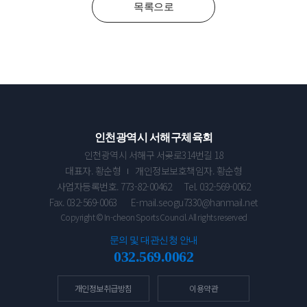
목록으로
인천광역시 서해구체육회
인천광역시 서해구 서곶로314번길 18
대표자. 황순형
개인정보보호책임자. 황순형
사업자등록번호. 773-82-00462
Tel. 032-569-0062
Fax. 032-569-0063
E-mail.seogu7330@hanmail.net
Copyright © In-cheon Sports Council. All rights reserved
문의 및 대관신청 안내
032.569.0062
개인정보취급방침
이용약관