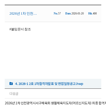
2026년 1차 인천광
No.
57
Date.
2026-01-20
Hit.
408
#붙임문서 참조
역시서구체육회 생
활체육지도자(어르
신지도자) 서류 합격
자 발표
4. 2026-1 2호 1차합격자발표 및 면접일정공고.hwp
다음글
2026년 1차 인천광역시서구체육회 생활체육지도자(어르신지도자) 최종 합격