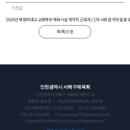
이전글
2026년 북청라대교 교량하부 체육시설 계약직 근로자 [ 1차 서류 합격자 발표 
목록으로
인천광역시 서해구체육회
인천광역시 서해구 서곶로314번길 18
대표자. 황순형
개인정보보호책임자. 황순형
사업자등록번호. 773-82-00462
Tel. 032-569-0062
Fax. 032-569-0063
E-mail.seogu7330@hanmail.net
Copyright © In-cheon Sports Council. All rights reserved