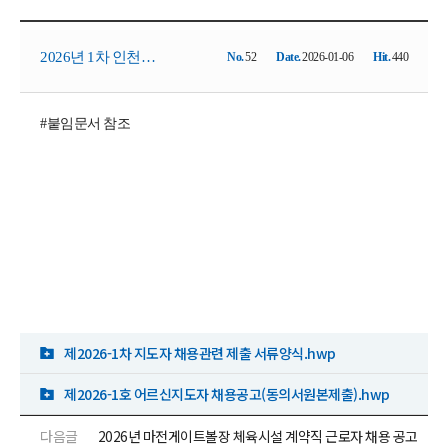
2026년 1차 인천광
No.
52
Date.
2026-01-06
Hit.
440
#붙임문서 참조
역시서구체육회 생
활체육지도자(어르
신지도자) 모집 공고
제2026-1차 지도자 채용관련 제출 서류양식.hwp
제2026-1호 어르신지도자 채용공고(동의서원본제출).hwp
다음글
2026년 마전게이트볼장 체육시설 계약직 근로자 채용 공고