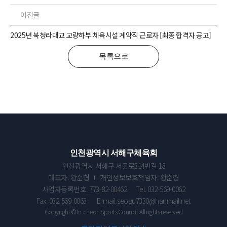
이전글
2025년 북청라대교 교량하부 체육시설 계약직 근로자 [최종 합격자 공고]
목록으로
인천광역시 서해구체육회
인천광역시 서해구 서곶로314번길 18
대표자. 황순형
개인정보보호책임자. 황순형
사업자등록번호. 773-82-00462
Tel. 032-569-0062
Fax. 032-569-0063
E-mail.seogu7330@hanmail.net
Copyright © In-cheon Sports Council. All rights reserved